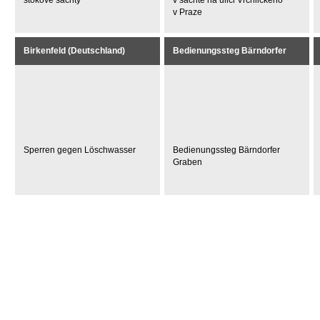
stokové šachty
v šachtě na ulici Vrchlického
v Praze
Birkenfeld (Deutschland)
Bedienungssteg Bärndorfer
Graben
Sperren gegen Löschwasser
Bedienungssteg Bärndorfer
Graben