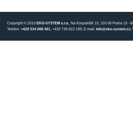
Copyright © 2010
EKO-SYSTEM s.r.o.
, Na Koupaliště 10, 103 00 Praha 10 - 
Telefon:
+420 534 008 401
, +420 736 622 189, E-mail:
info@eko-system.cz
,