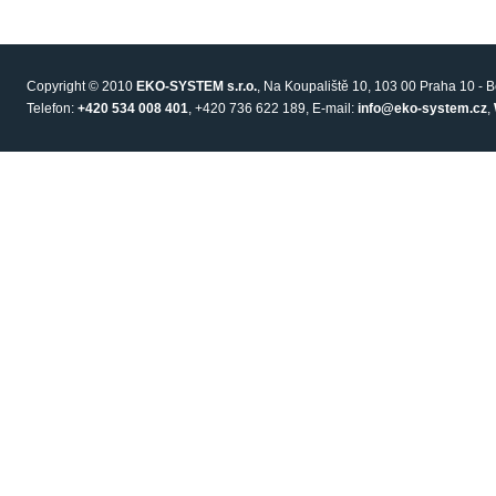
Copyright © 2010
EKO-SYSTEM s.r.o.
, Na Koupaliště 10, 103 00 Praha 10 - 
Telefon:
+420 534 008 401
, +420 736 622 189, E-mail:
info@eko-system.cz
,