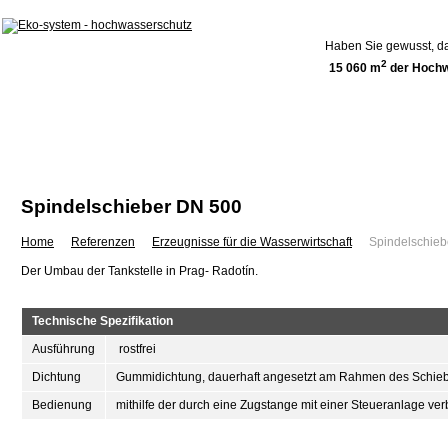
Haben Sie gewusst, da
2
15 060 m
der Hochw
Home
Über uns
Referenzen
Spindelschieber DN 500
Home
Referenzen
Erzeugnisse für die Wasserwirtschaft
Spindelschie
Der Umbau der Tankstelle in Prag- Radotín.
Technische Spezifikation
Ausführung
rostfrei
Dichtung
Gummidichtung, dauerhaft angesetzt am Rahmen des Schie
Bedienung
mithilfe der durch eine Zugstange mit einer Steueranlage 