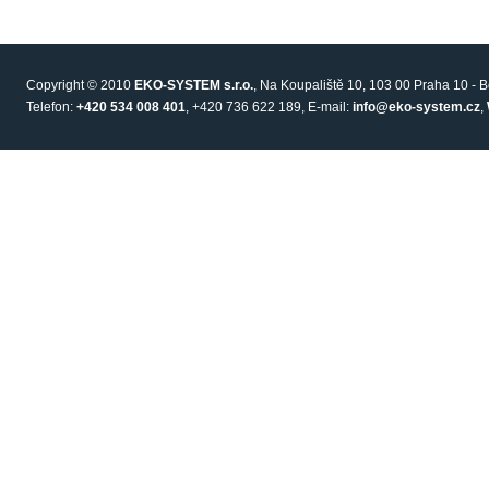
Copyright © 2010
EKO-SYSTEM s.r.o.
, Na Koupaliště 10, 103 00 Praha 10 - 
Telefon:
+420 534 008 401
, +420 736 622 189, E-mail:
info@eko-system.cz
,